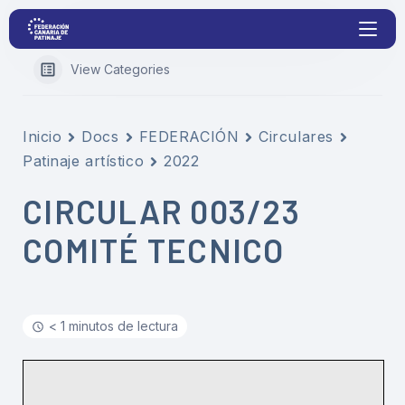
View Categories
Proyectos
Inicio
Docs
FEDERACIÓN
Circulares
Patinaje artístico
2022
Competiciones
CIRCULAR 003/23
Clubs
COMITÉ TECNICO
Transparencia
Documentación
< 1 minutos de lectura
Blog