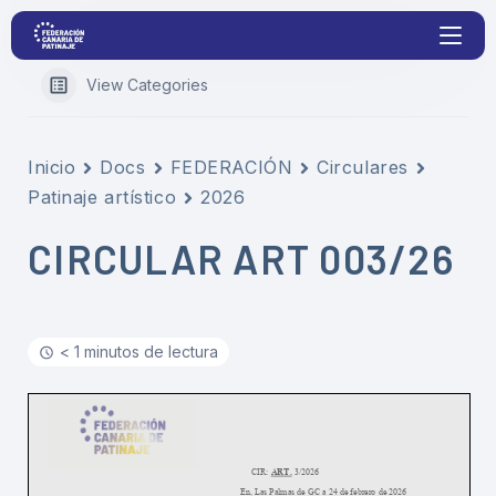
View Categories
Proyectos
Inicio
Docs
FEDERACIÓN
Circulares
Patinaje artístico
2026
Competiciones
CIRCULAR ART 003/26
Clubs
Transparencia
< 1 minutos de lectura
Documentación
Blog