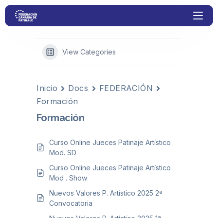
View Categories
Proyectos
Inicio
Docs
FEDERACIÓN
Competiciones
Formación
Formación
Clubs
Curso Online Jueces Patinaje Artístico
Transparencia
Mod. SD
Curso Online Jueces Patinaje Artístico
Documentación
Mod . Show
Nuevos Valores P. Artístico 2025 2ª
Blog
Convocatoria