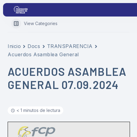
View Categories
Proyectos
Inicio
Docs
TRANSPARENCIA
Acuerdos Asamblea General
Competiciones
ACUERDOS ASAMBLEA
Clubs
GENERAL 07.09.2024
Transparencia
Documentación
< 1 minutos de lectura
Blog