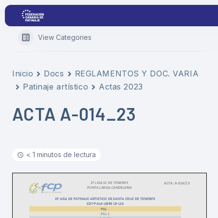
View Categories
Proyectos
Inicio
Docs
REGLAMENTOS Y DOC. VARIA
Patinaje artístico
Actas 2023
Competiciones
ACTA A-014_23
Clubs
Transparencia
< 1 minutos de lectura
Documentación
Blog