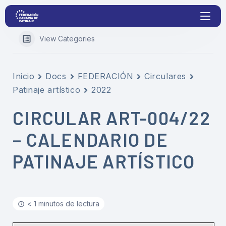
View Categories
Proyectos
Inicio
Docs
FEDERACIÓN
Circulares
Patinaje artístico
2022
Competiciones
CIRCULAR ART-004/22
Clubs
– CALENDARIO DE
Transparencia
PATINAJE ARTÍSTICO
Documentación
< 1 minutos de lectura
Blog