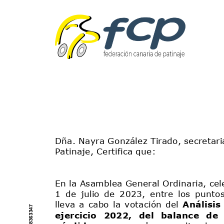
Roller Derby
Junta de gobierno
Roller Freestyle
Órganos disciplinari
Skateboard
Protocolo de protec
Resoluciones
Subvenciones públi