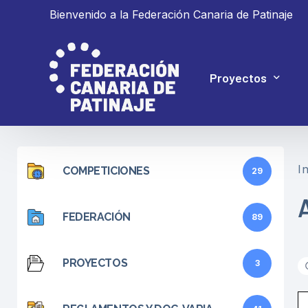
Bienvenido a la Federación Canaria de Patinaje
Proyectos
Proyecto 4P
In
COMPETICIONES
29
Proyecto Ganar
FEDERACIÓN
89
PROYECTOS
3