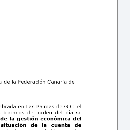
Skateboarding
os
ción a la infancia y adolescencia
cas