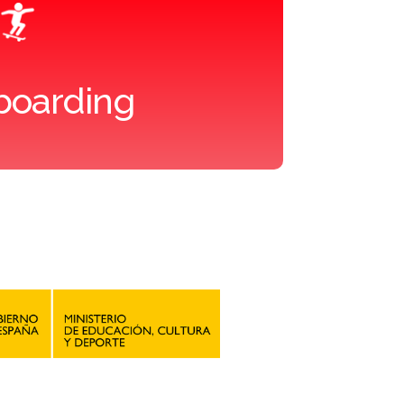
Skateboarding
os
boarding
ción a la infancia y adolescencia
cas