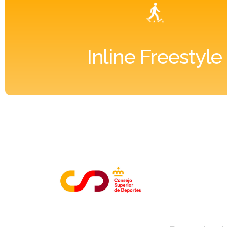
Inline Freestyle
E