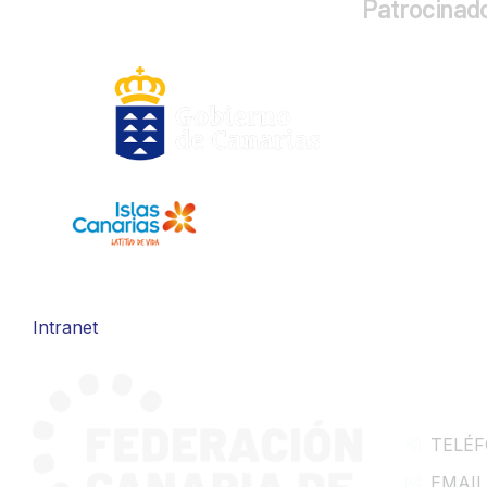
Patrocinad
Intranet
CONTA
TELÉF
EMAIL: