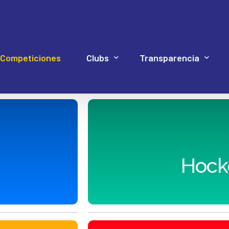
Competiciones
Clubs
Transparencia
Hockey Línea
Acuerdos Asamblea
Documentación 4P
Web Proye
Hockey Patines
Código de Buen Gob
Hock
Inline Freestyle
Cuentas
Patinaje artístico
Elecciones
Patinaje velocidad
Estatutos