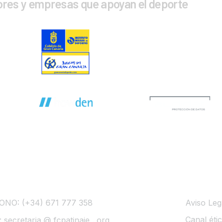
ores y empresas que apoyan el deporte
CTA CON NOSOTROS
INFOR
ONO: (+34) 671 777 358
Aviso Leg
Canal éti
 secretaria @ fcpatinaje . org