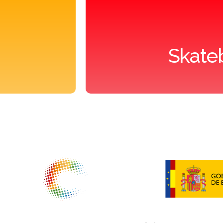
Roller Derby
Junta de gobierno
Roller Freestyle
Órganos disciplinari
Skate
Skateboard
Protocolo de protec
Resoluciones
Subvenciones públi
NTIDADES COLABORADORAS