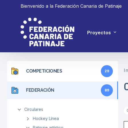
Bienvenido a la Federación Canaria de Patinaje
Proyectos
Proyecto 4P
In
COMPETICIONES
29
Proyecto Ganar
FEDERACIÓN
89
Circulares
Hockey Línea
Patinaje artístico