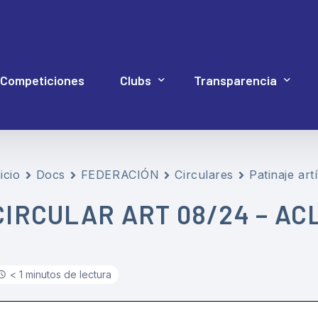
Competiciones
Clubs
Transparencia
Hockey Línea
Acuerdos Asamblea
icio
Docs
FEDERACIÓN
Circulares
Patinaje artí
Documentación 4P
Web Proye
Hockey Patines
Código de Buen Gob
CIRCULAR ART 08/24 – A
Inline Freestyle
Cuentas
Patinaje artístico
Elecciones
< 1 minutos de lectura
Patinaje velocidad
Estatutos