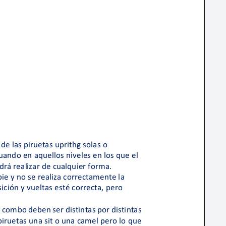
Skateboarding
os
ción a la infancia y adolescencia
cas