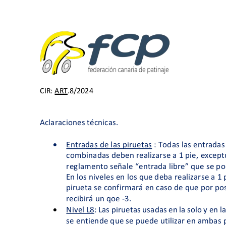
Roller Derby
Junta de gobierno
Roller Freestyle
Órganos disciplinari
Skateboard
Protocolo de protec
Resoluciones
Subvenciones públi