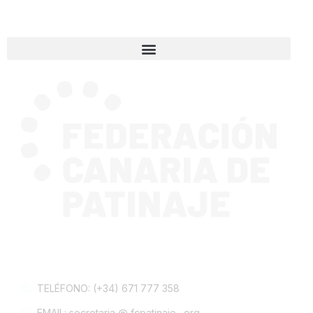
CONTACTA CON NOSOTROS
TELÉFONO: (+34) 671 777 358
EMAIL: secretaria @ fcpatinaje . org