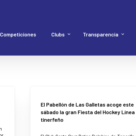
Competiciones
Clubs
Transparencia
Hockey Línea
Acuerdos Asamblea
Documentación 4P
Web Proye
Hockey Patines
Código de Buen Gob
Inline Freestyle
Cuentas
El Pabellón de Las Galletas acoge este
sábado la gran Fiesta del Hockey Línea
Patinaje artístico
Elecciones
tinerfeño
Patinaje velocidad
Estatutos
n
or