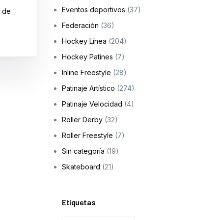
Eventos deportivos
(37)
Skateboarding
s de
Federación
(36)
os
Hockey Línea
(204)
ción a la infancia y adolescencia
Hockey Patines
(7)
Inline Freestyle
(28)
Patinaje Artístico
(274)
cas
Patinaje Velocidad
(4)
Roller Derby
(32)
Roller Freestyle
(7)
Sin categoría
(19)
Skateboard
(21)
Etiquetas