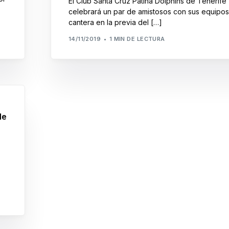
El Club Santa Cruz Patina Dolphins de Tenerife
Roller Derby
Junta de gobierno
celebrará un par de amistosos con sus equipo
cantera en la previa del […]
Roller Freestyle
Órganos disciplinari
14/11/2019
1 MIN DE LECTURA
Skateboard
Protocolo de protec
Resoluciones
Subvenciones públi
de