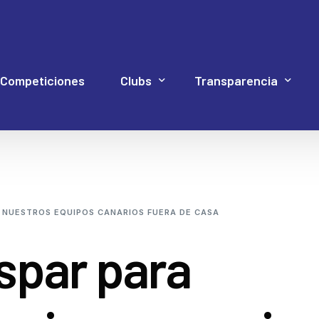
Competiciones
Clubs
Transparencia
Hockey Línea
Acuerdos Asamblea
Documentación 4P
Web Proye
Hockey Patines
Código de Buen Gob
 NUESTROS EQUIPOS CANARIOS FUERA DE CASA
Inline Freestyle
Cuentas
spar para
Patinaje artístico
Elecciones
Patinaje velocidad
Estatutos