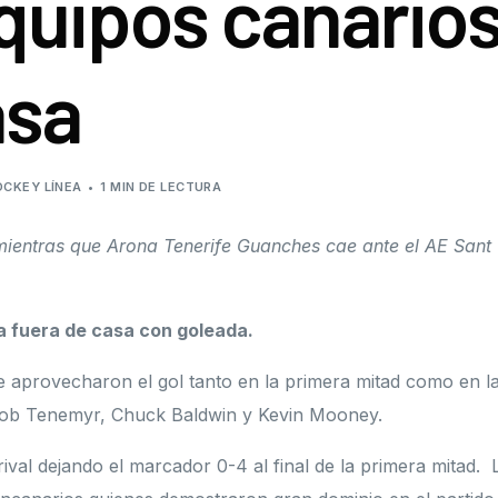
quipos canario
Roller Derby
Junta de gobierno
Roller Freestyle
Órganos disciplinari
asa
Skateboard
Protocolo de protec
Resoluciones
OCKEY LÍNEA
1 MIN DE LECTURA
Subvenciones públi
ientras que Arona Tenerife Guanches cae ante el AE Sant
a fuera de casa con goleada.
e aprovecharon el gol tanto en la primera mitad como en l
cob Tenemyr, Chuck Baldwin y Kevin Mooney.
val dejando el marcador 0-4 al final de la primera mitad. 