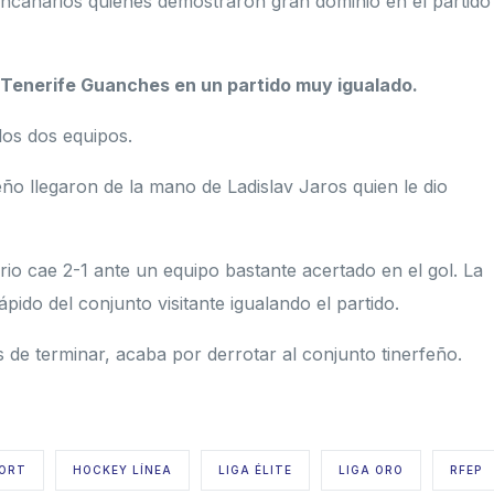
ncanarios quienes demostraron gran dominio en el partido
 Tenerife Guanches en un partido muy igualado.
los dos equipos.
ño llegaron de la mano de Ladislav Jaros quien le dio
rio cae 2-1 ante un equipo bastante acertado en el gol. La
do del conjunto visitante igualando el partido.
 de terminar, acaba por derrotar al conjunto tinerfeño.
PORT
HOCKEY LÍNEA
LIGA ÉLITE
LIGA ORO
RFEP