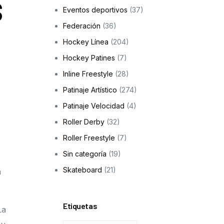
s
Eventos deportivos
(37)
Skateboarding
Federación
(36)
os
Hockey Línea
(204)
ción a la infancia y adolescencia
Hockey Patines
(7)
Inline Freestyle
(28)
Patinaje Artístico
(274)
cas
Patinaje Velocidad
(4)
Roller Derby
(32)
Roller Freestyle
(7)
Sin categoría
(19)
Skateboard
(21)
a
Etiquetas
La