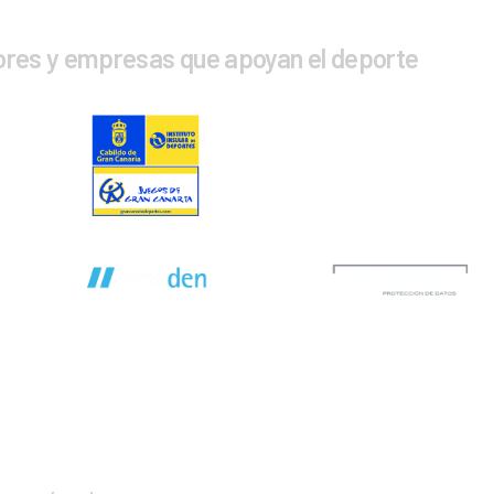
ores y empresas que apoyan el deporte
CTA CON NOSOTROS
INFOR