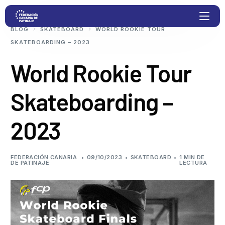
BLOG
SKATEBOARD
WORLD ROOKIE TOUR
SKATEBOARDING – 2023
Proyectos
World Rookie Tour
Skateboarding –
Competiciones
2023
Clubs
Transparencia
FEDERACIÓN CANARIA
09/10/2023
SKATEBOARD
1 MIN DE
DE PATINAJE
LECTURA
Documentación
Blog