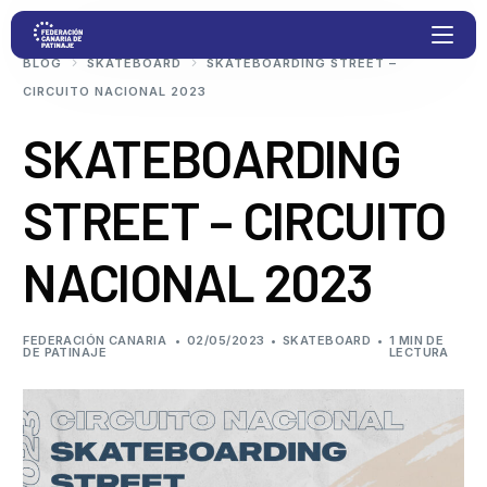
BLOG
SKATEBOARD
SKATEBOARDING STREET –
CIRCUITO NACIONAL 2023
Proyectos
SKATEBOARDING
STREET – CIRCUITO
Competiciones
NACIONAL 2023
Clubs
Transparencia
FEDERACIÓN CANARIA
02/05/2023
SKATEBOARD
1 MIN DE
DE PATINAJE
LECTURA
Documentación
Blog