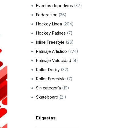
Eventos deportivos
(37)
Skateboarding
Federación
(36)
os
Hockey Línea
(204)
ción a la infancia y adolescencia
Hockey Patines
(7)
Inline Freestyle
(28)
Patinaje Artístico
(274)
cas
Patinaje Velocidad
(4)
Roller Derby
(32)
Roller Freestyle
(7)
Sin categoría
(19)
Skateboard
(21)
Etiquetas