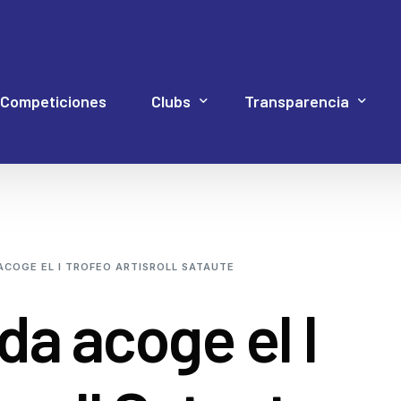
Competiciones
Clubs
Transparencia
Hockey Línea
Acuerdos Asamblea
Documentación 4P
Web Proye
Hockey Patines
Código de Buen Gob
ACOGE EL I TROFEO ARTISROLL SATAUTE
Inline Freestyle
Cuentas
da acoge el I
Patinaje artístico
Elecciones
Patinaje velocidad
Estatutos