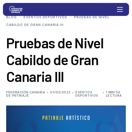
BLOG
EVENTOS DEPORTIVOS
PRUEBAS DE NIVEL
CABILDO DE GRAN CANARIA III
Proyectos
Pruebas de Nivel
Cabildo de Gran
Competiciones
Canaria III
Clubs
Transparencia
FEDERACIÓN CANARIA
01/02/2022
EVENTOS
1 MIN DE
DE PATINAJE
DEPORTIVOS
LECTURA
Documentación
Blog