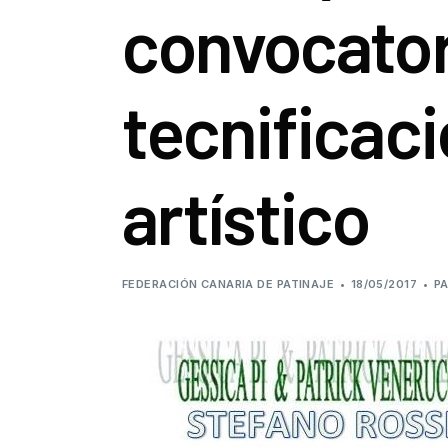
convocator
tecnificaci
artístico
FEDERACIÓN CANARIA DE PATINAJE
18/05/2017
PA