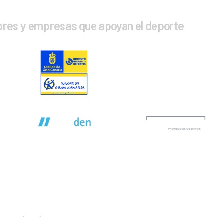
ores y empresas que apoyan el deporte
CTA CON NOSOTROS
INFOR