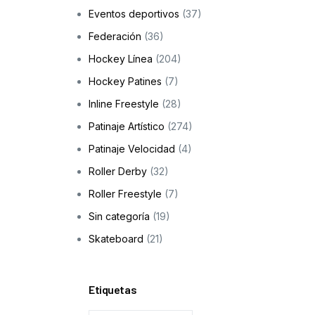
Eventos deportivos
(37)
Skateboarding
Federación
(36)
os
Hockey Línea
(204)
ción a la infancia y adolescencia
Hockey Patines
(7)
Inline Freestyle
(28)
Patinaje Artístico
(274)
cas
Patinaje Velocidad
(4)
Roller Derby
(32)
Roller Freestyle
(7)
Sin categoría
(19)
Skateboard
(21)
Etiquetas