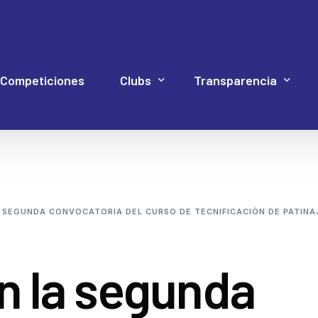
Competiciones
Clubs
Transparencia
Hockey Línea
Acuerdos Asamblea
Documentación 4P
Web Proye
Hockey Patines
Código de Buen Gob
A SEGUNDA CONVOCATORIA DEL CURSO DE TECNIFICACIÓN DE PATINA
Inline Freestyle
Cuentas
Patinaje artístico
Elecciones
en la segunda
Patinaje velocidad
Estatutos