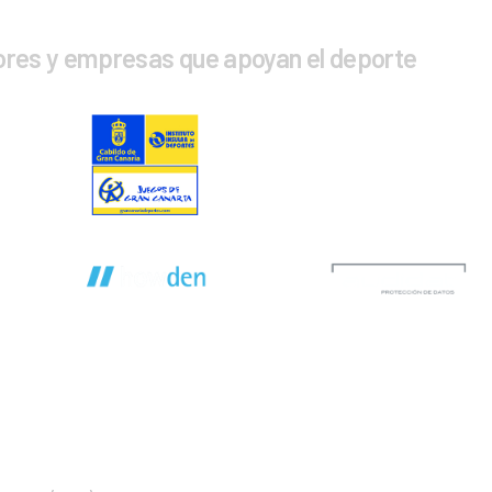
ores y empresas que apoyan el deporte
CTA CON NOSOTROS
INFOR