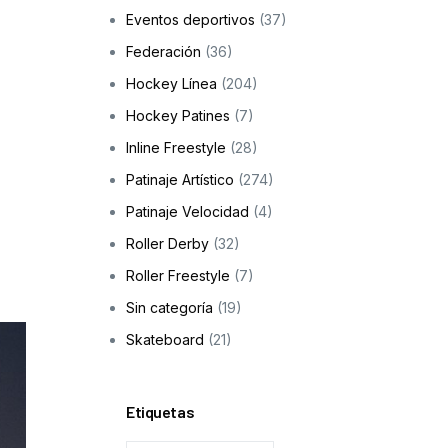
Eventos deportivos
(37)
Skateboarding
Federación
(36)
os
Hockey Línea
(204)
ción a la infancia y adolescencia
Hockey Patines
(7)
Inline Freestyle
(28)
Patinaje Artístico
(274)
cas
Patinaje Velocidad
(4)
Roller Derby
(32)
Roller Freestyle
(7)
Sin categoría
(19)
Skateboard
(21)
Etiquetas