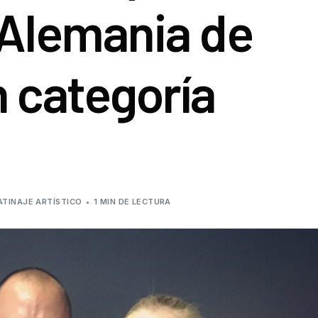
 Alemania de
Roller Derby
Junta de gobierno
Roller Freestyle
Órganos disciplinari
n categoría
Skateboard
Protocolo de protec
Resoluciones
Subvenciones públi
ATINAJE ARTÍSTICO
1 MIN DE LECTURA