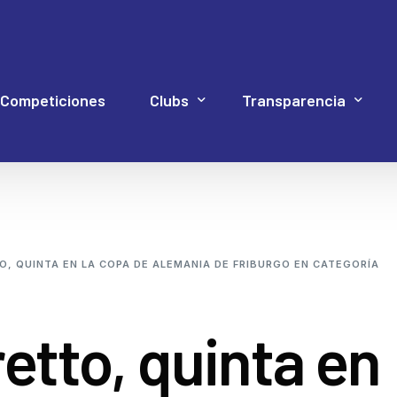
Competiciones
Clubs
Transparencia
Hockey Línea
Acuerdos Asamblea
Documentación 4P
Web Proye
Hockey Patines
Código de Buen Gob
, QUINTA EN LA COPA DE ALEMANIA DE FRIBURGO EN CATEGORÍA
Inline Freestyle
Cuentas
Patinaje artístico
Elecciones
etto, quinta en
Patinaje velocidad
Estatutos