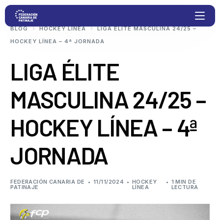
BLOG
HOCKEY LÍNEA
LIGA ÉLITE MASCULINA 24/25 –
HOCKEY LÍNEA – 4ª JORNADA
Proyectos
LIGA ÉLITE
MASCULINA 24/25 –
Competiciones
HOCKEY LÍNEA – 4ª
Clubs
JORNADA
Transparencia
Documentación
FEDERACIÓN CANARIA DE
11/11/2024
HOCKEY
1 MIN DE
PATINAJE
LÍNEA
LECTURA
Blog