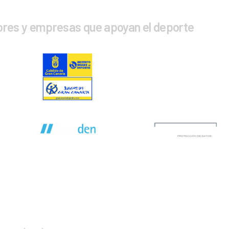
ores y empresas que apoyan el deporte
CTA CON NOSOTROS
INFOR