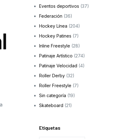
Eventos deportivos
(37)
Skateboarding
Federación
(36)
os
Hockey Línea
(204)
l
ción a la infancia y adolescencia
Hockey Patines
(7)
Inline Freestyle
(28)
Patinaje Artístico
(274)
cas
Patinaje Velocidad
(4)
Roller Derby
(32)
Roller Freestyle
(7)
Sin categoría
(19)
va
Skateboard
(21)
Etiquetas