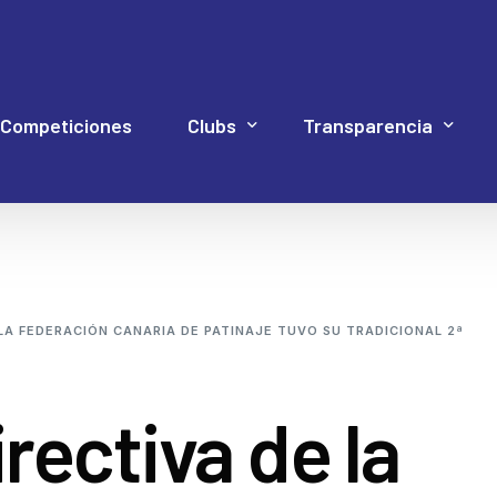
Competiciones
Clubs
Transparencia
Hockey Línea
Acuerdos Asamblea
Documentación 4P
Web Proye
Hockey Patines
Código de Buen Gob
 LA FEDERACIÓN CANARIA DE PATINAJE TUVO SU TRADICIONAL 2ª
Inline Freestyle
Cuentas
Patinaje artístico
Elecciones
rectiva de la
Patinaje velocidad
Estatutos