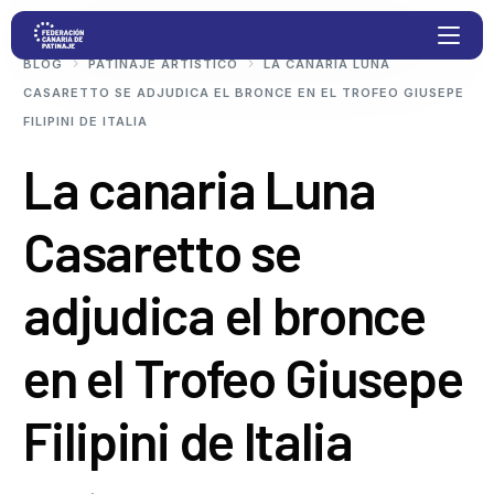
BLOG
PATINAJE ARTÍSTICO
LA CANARIA LUNA
CASARETTO SE ADJUDICA EL BRONCE EN EL TROFEO GIUSEPE
FILIPINI DE ITALIA
Proyectos
La canaria Luna
Competiciones
Casaretto se
Clubs
adjudica el bronce
Transparencia
en el Trofeo Giusepe
Documentación
Filipini de Italia
Blog