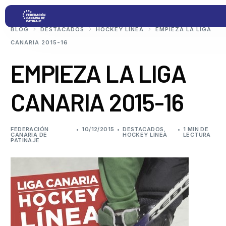
BLOG
DESTACADOS
HOCKEY LÍNEA
EMPIEZA LA LIGA
CANARIA 2015-16
Proyectos
EMPIEZA LA LIGA
CANARIA 2015-16
Competiciones
Clubs
FEDERACIÓN
10/12/2015
DESTACADOS
,
1 MIN DE
CANARIA DE
HOCKEY LÍNEA
LECTURA
PATINAJE
Transparencia
Documentación
Blog