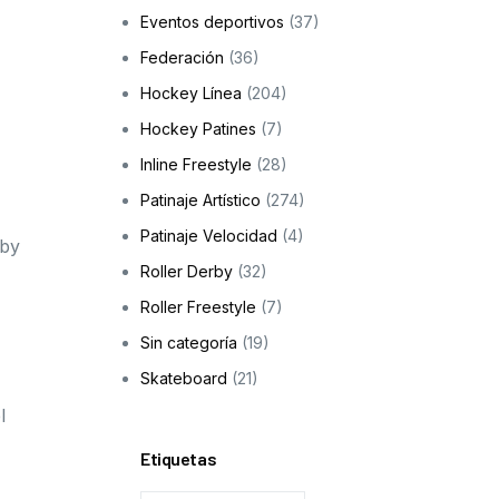
Eventos deportivos
(37)
Skateboarding
Federación
(36)
os
Hockey Línea
(204)
ción a la infancia y adolescencia
Hockey Patines
(7)
Inline Freestyle
(28)
Patinaje Artístico
(274)
cas
Patinaje Velocidad
(4)
rby
Roller Derby
(32)
Roller Freestyle
(7)
Sin categoría
(19)
Skateboard
(21)
l
Etiquetas