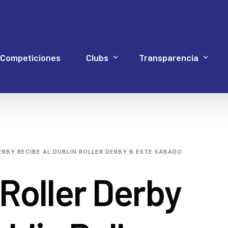
Competiciones
Clubs
Transparencia
Hockey Línea
Acuerdos Asamblea
Documentación 4P
Web Proye
Hockey Patines
Código de Buen Gob
DERBY RECIBE AL DUBLIN ROLLER DERBY B ESTE SÁBADO
Inline Freestyle
Cuentas
 Roller Derby
Patinaje artístico
Elecciones
Patinaje velocidad
Estatutos