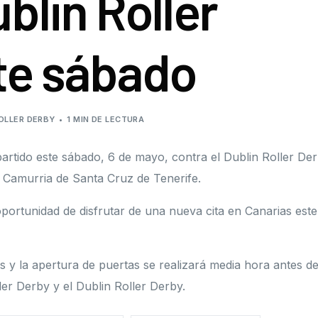
ublin Roller
Roller Derby
Junta de gobierno
Roller Freestyle
Órganos disciplinari
te sábado
Skateboard
Protocolo de protec
Resoluciones
OLLER DERBY
1 MIN DE LECTURA
Subvenciones públi
partido este sábado, 6 de mayo, contra el Dublin Roller De
o Camurria de Santa Cruz de Tenerife.
oportunidad de disfrutar de una nueva cita en Canarias este
s y la apertura de puertas se realizará media hora antes de
er Derby y el Dublin Roller Derby.