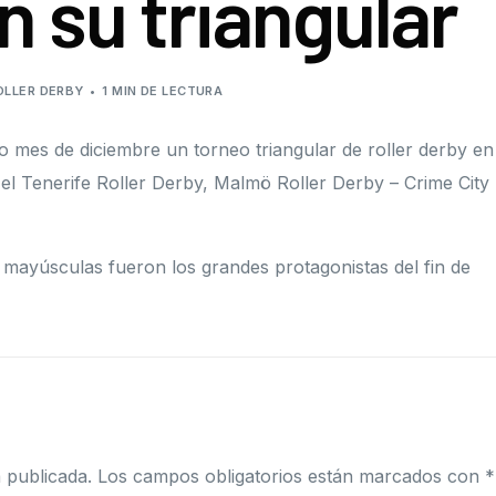
n su triangular
Roller Derby
Junta de gobierno
Roller Freestyle
Órganos disciplinari
OLLER DERBY
1 MIN DE LECTURA
Skateboard
Protocolo de protec
o mes de diciembre un torneo triangular de roller derby en
Resoluciones
 el Tenerife Roller Derby, Malmö Roller Derby – Crime City
Subvenciones públi
on mayúsculas fueron los grandes protagonistas del fin de
 publicada.
Los campos obligatorios están marcados con
*