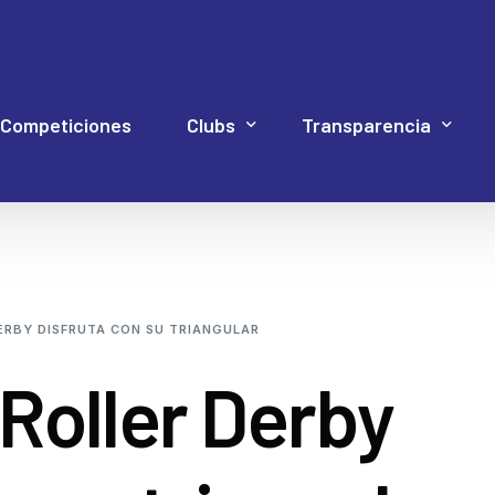
Competiciones
Clubs
Transparencia
Hockey Línea
Acuerdos Asamblea
Documentación 4P
Web Proye
Hockey Patines
Código de Buen Gob
DERBY DISFRUTA CON SU TRIANGULAR
Inline Freestyle
Cuentas
 Roller Derby
Patinaje artístico
Elecciones
Patinaje velocidad
Estatutos