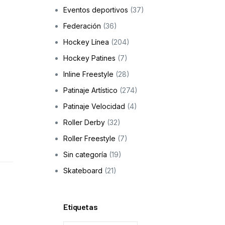
Eventos deportivos
(37)
Skateboarding
Federación
(36)
os
Hockey Línea
(204)
ción a la infancia y adolescencia
Hockey Patines
(7)
Inline Freestyle
(28)
Patinaje Artístico
(274)
cas
Patinaje Velocidad
(4)
Roller Derby
(32)
Roller Freestyle
(7)
Sin categoría
(19)
Skateboard
(21)
Etiquetas