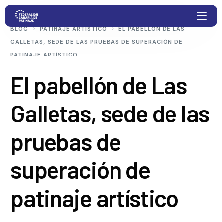
BLOG
PATINAJE ARTÍSTICO
EL PABELLÓN DE LAS
GALLETAS, SEDE DE LAS PRUEBAS DE SUPERACIÓN DE
PATINAJE ARTÍSTICO
Proyectos
El pabellón de Las
Competiciones
Galletas, sede de las
Clubs
pruebas de
Transparencia
superación de
Documentación
patinaje artístico
Blog