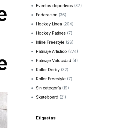
e
Eventos deportivos
(37)
Skateboarding
Federación
(36)
os
Hockey Línea
(204)
ción a la infancia y adolescencia
Hockey Patines
(7)
Inline Freestyle
(28)
Patinaje Artístico
(274)
e
cas
Patinaje Velocidad
(4)
Roller Derby
(32)
Roller Freestyle
(7)
Sin categoría
(19)
Skateboard
(21)
Etiquetas