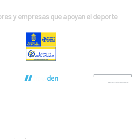
ores y empresas que apoyan el deporte
CTA CON NOSOTROS
INFOR