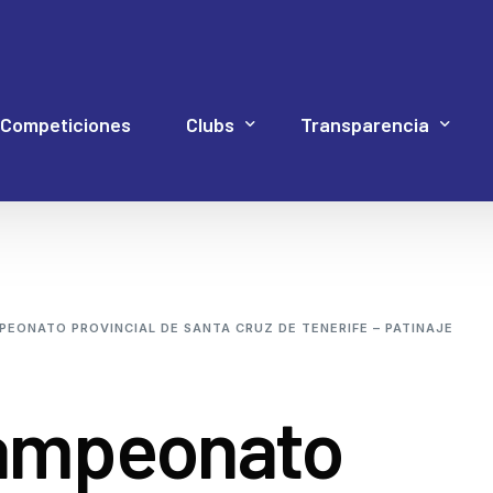
Competiciones
Clubs
Transparencia
Hockey Línea
Acuerdos Asamblea
Documentación 4P
Web Proye
Hockey Patines
Código de Buen Gob
PEONATO PROVINCIAL DE SANTA CRUZ DE TENERIFE – PATINAJE
Inline Freestyle
Cuentas
Patinaje artístico
Elecciones
Campeonato
Patinaje velocidad
Estatutos