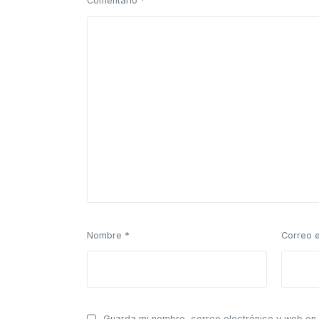
Comentario
*
Nombre
*
Correo 
Guarda mi nombre, correo electrónico y web en