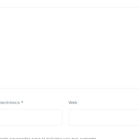
electrónico
*
Web
 este navegador para la próxima vez que comente.