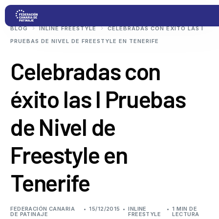
BLOG
INLINE FREESTYLE
CELEBRADAS CON ÉXITO LAS I
PRUEBAS DE NIVEL DE FREESTYLE EN TENERIFE
Proyectos
Celebradas con
éxito las I Pruebas
Competiciones
de Nivel de
Clubs
Freestyle en
Transparencia
Tenerife
Documentación
Blog
FEDERACIÓN CANARIA
15/12/2015
INLINE
1 MIN DE
DE PATINAJE
FREESTYLE
LECTURA