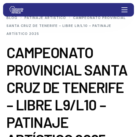
BLOG
PATINAJE ARTÍSTICO
CAMPEONATO PROVINCIAL
SANTA CRUZ DE TENERIFE – LIBRE L9/L10 – PATINAJE
ARTÍSTICO 2025
Proyectos
CAMPEONATO
Competiciones
PROVINCIAL SANTA
Clubs
CRUZ DE TENERIFE
Transparencia
– LIBRE L9/L10 –
Documentación
PATINAJE
Blog