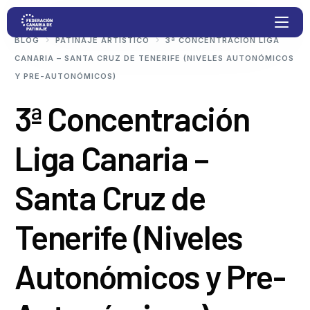
BLOG
PATINAJE ARTÍSTICO
3ª CONCENTRACIÓN LIGA
CANARIA – SANTA CRUZ DE TENERIFE (NIVELES AUTONÓMICOS
Y PRE-AUTONÓMICOS)
Proyectos
3ª Concentración
Competiciones
Liga Canaria –
Clubs
Santa Cruz de
Transparencia
Tenerife (Niveles
Documentación
Autonómicos y Pre-
Blog