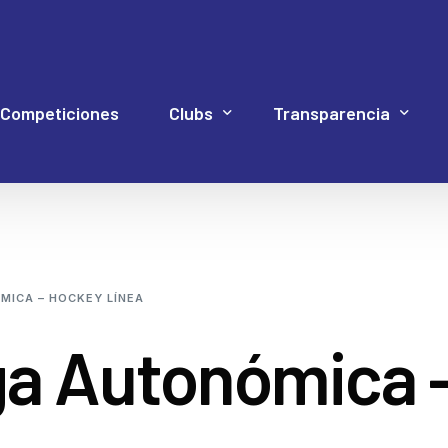
Competiciones
Clubs
Transparencia
Hockey Línea
Acuerdos Asamblea
Documentación 4P
Web Proye
Hockey Patines
Código de Buen Gob
MICA – HOCKEY LÍNEA
Inline Freestyle
Cuentas
ga Autonómica 
Patinaje artístico
Elecciones
Patinaje velocidad
Estatutos