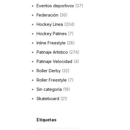
Eventos deportivos
(37)
Skateboarding
Federación
(36)
os
Hockey Línea
(204)
ción a la infancia y adolescencia
Hockey Patines
(7)
Inline Freestyle
(28)
Patinaje Artístico
(274)
cas
Patinaje Velocidad
(4)
Roller Derby
(32)
Roller Freestyle
(7)
Sin categoría
(19)
Skateboard
(21)
Etiquetas