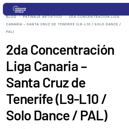
BLOG
PATINAJE ARTÍSTICO
2DA CONCENTRACIÓN LIGA
CANARIA – SANTA CRUZ DE TENERIFE (L9-L10 / SOLO DANCE /
PAL)
Proyectos
2da Concentración
Competiciones
Liga Canaria –
Clubs
Santa Cruz de
Transparencia
Tenerife (L9-L10 /
Documentación
Solo Dance / PAL)
Blog