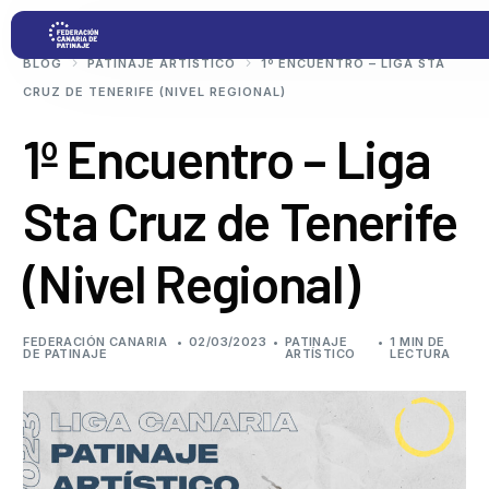
BLOG
PATINAJE ARTÍSTICO
1º ENCUENTRO – LIGA STA
CRUZ DE TENERIFE (NIVEL REGIONAL)
Proyectos
1º Encuentro – Liga
Sta Cruz de Tenerife
Competiciones
(Nivel Regional)
Clubs
Transparencia
FEDERACIÓN CANARIA
02/03/2023
PATINAJE
1 MIN DE
DE PATINAJE
ARTÍSTICO
LECTURA
Documentación
Blog