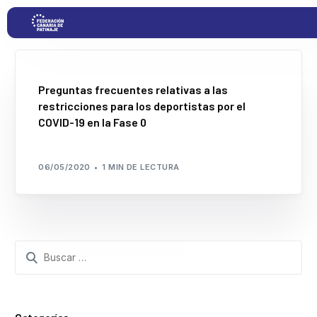
Proyectos
Preguntas frecuentes relativas a las
restricciones para los deportistas por el
COVID-19 en la Fase 0
Competiciones
06/05/2020
1 MIN DE LECTURA
Clubs
Transparencia
Search
Documentación
for:
Blog