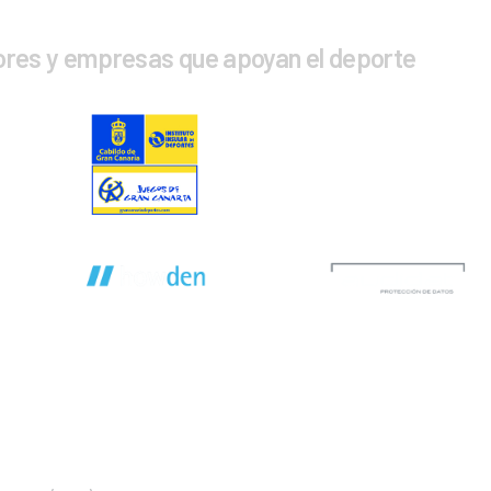
ores y empresas que apoyan el deporte
CTA CON NOSOTROS
INFOR