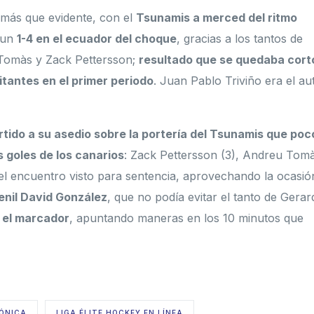
 más que evidente, con el
Tsunamis a merced del ritmo
 un
1-4 en el ecuador del choque
, gracias a los tantos de
Tomàs y Zack Pettersson;
resultado que se quedaba cort
itantes en el primer periodo
. Juan Pablo Triviño era el au
tido a su asedio sobre la portería del Tsunamis que poc
 goles de los canarios
: Zack Pettersson (3), Andreu Tom
el encuentro visto para sentencia, aprovechando la ocasió
venil David González
, que no podía evitar el tanto de Gerar
n el marcador
, apuntando maneras en los 10 minutos que
ÓNICA
LIGA ÉLITE HOCKEY EN LÍNEA