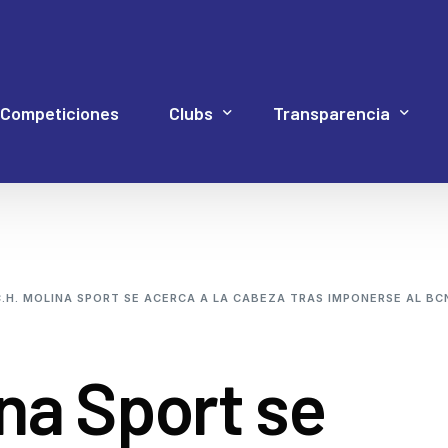
Competiciones
Clubs
Transparencia
Hockey Línea
Acuerdos Asamblea
Documentación 4P
Web Proye
Hockey Patines
Código de Buen Gob
C.H. MOLINA SPORT SE ACERCA A LA CABEZA TRAS IMPONERSE AL BC
Inline Freestyle
Cuentas
Patinaje artístico
Elecciones
ina Sport se
Patinaje velocidad
Estatutos