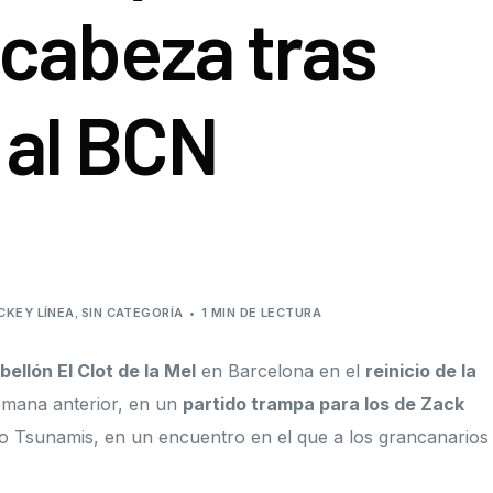
 cabeza tras
Roller Derby
Junta de gobierno
Roller Freestyle
Órganos disciplinari
 al BCN
Skateboard
Protocolo de protec
Resoluciones
Subvenciones públi
CKEY LÍNEA
,
SIN CATEGORÍA
1 MIN DE LECTURA
bellón El Clot de la Mel
en Barcelona en el
reinicio de la
emana anterior, en un
partido trampa para los de Zack
o Tsunamis, en un encuentro en el que a los grancanarios