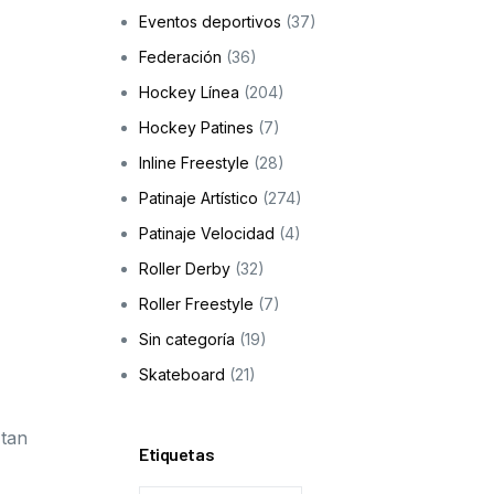
Eventos deportivos
(37)
Skateboarding
Federación
(36)
os
Hockey Línea
(204)
ción a la infancia y adolescencia
Hockey Patines
(7)
Inline Freestyle
(28)
Patinaje Artístico
(274)
cas
Patinaje Velocidad
(4)
Roller Derby
(32)
Roller Freestyle
(7)
Sin categoría
(19)
Skateboard
(21)
 tan
Etiquetas