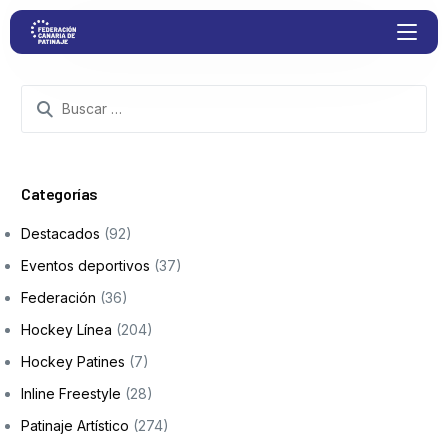
Proyectos
Competiciones
Categorías
Destacados
(92)
Clubs
Eventos deportivos
(37)
Federación
(36)
Transparencia
Hockey Línea
(204)
Documentación
Hockey Patines
(7)
Inline Freestyle
(28)
Blog
Patinaje Artístico
(274)