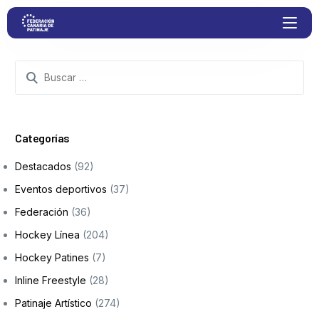
Proyectos
Competiciones
Categorías
Destacados
(92)
Clubs
Eventos deportivos
(37)
Federación
(36)
Transparencia
Hockey Línea
(204)
Documentación
Hockey Patines
(7)
Inline Freestyle
(28)
Blog
Patinaje Artístico
(274)