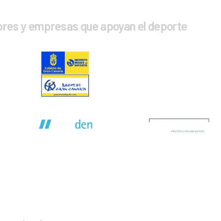
ores y empresas que apoyan el deporte
CTA CON NOSOTROS
INFOR