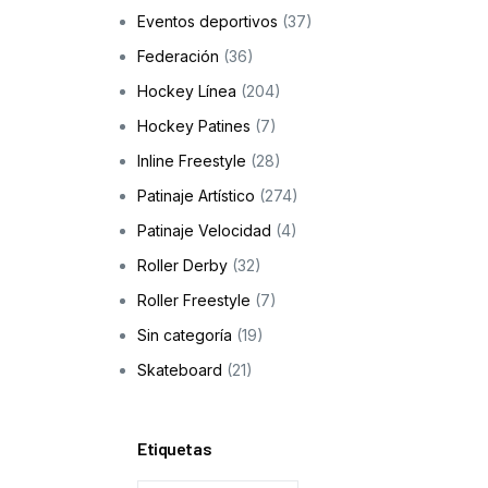
Eventos deportivos
(37)
Skateboarding
Federación
(36)
os
Hockey Línea
(204)
ción a la infancia y adolescencia
Hockey Patines
(7)
Inline Freestyle
(28)
Patinaje Artístico
(274)
cas
Patinaje Velocidad
(4)
Roller Derby
(32)
Roller Freestyle
(7)
Sin categoría
(19)
Skateboard
(21)
Etiquetas