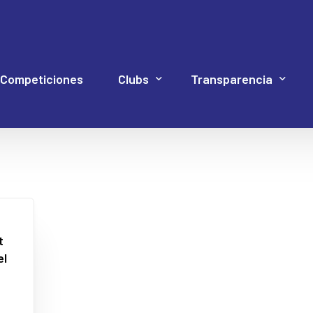
Competiciones
Clubs
Transparencia
Hockey Línea
Acuerdos Asamblea
Documentación 4P
Web Proye
Hockey Patines
Código de Buen Gob
Inline Freestyle
Cuentas
t
el
Patinaje artístico
Elecciones
Patinaje velocidad
Estatutos