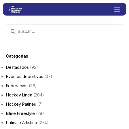
Proyectos
Competiciones
Categorías
Destacados
(92)
Clubs
Eventos deportivos
(37)
Federación
(36)
Transparencia
Hockey Línea
(204)
Documentación
Hockey Patines
(7)
Inline Freestyle
(28)
Blog
Patinaje Artístico
(274)