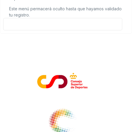
Formación
Este menú permacerá oculto hasta que hayamos validado
tu registro.
ENTIDADES COLABORADORAS