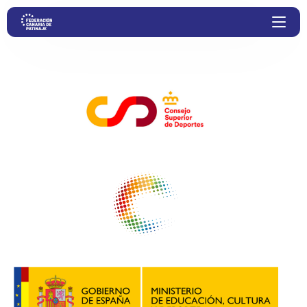
ENTIDADES COLABORADORAS
Proyectos
Competiciones
Clubs
Transparencia
Documentación
Blog