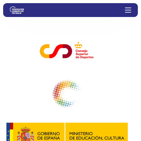
ENTIDADES COLABORADORAS
Proyectos
Competiciones
Clubs
Transparencia
Documentación
Blog