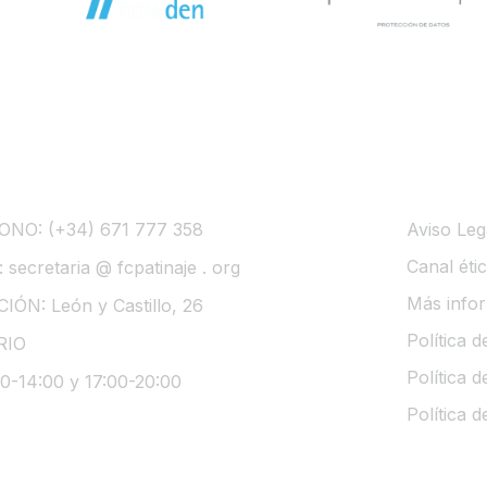
CTA CON NOSOTROS
INFOR
ONO: (+34) 671 777 358
Aviso Leg
Canal éti
 secretaria @ fcpatinaje . org
Más infor
IÓN: León y Castillo, 26
Política 
RIO
Política 
00-14:00 y 17:00-20:00
Política d