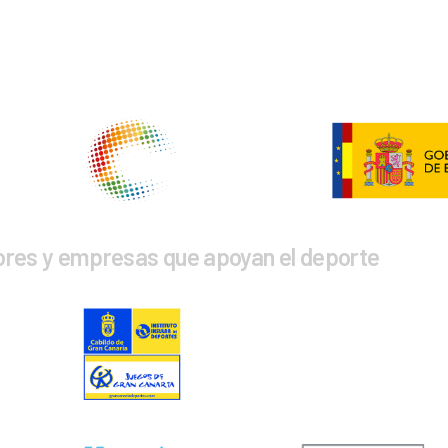
NTIDADES COLABORADORAS
ores y empresas que apoyan el deporte