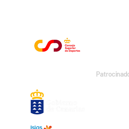
E
Patrocinad