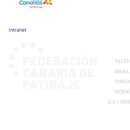
Intranet
CONTA
TELÉF
EMAIL:
DIRECC
HORA
L-V / 09: